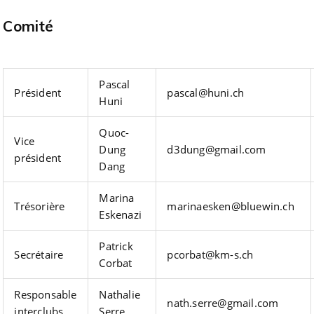
Comité
Pascal
Président
pascal@huni.ch
Huni
Quoc-
Vice
Dung
d3dung@gmail.com
président
Dang
Marina
Trésorière
marinaesken@bluewin.ch
Eskenazi
Patrick
Secrétaire
pcorbat@km-s.ch
Corbat
Responsable
Nathalie
nath.serre@gmail.com
interclubs
Serre